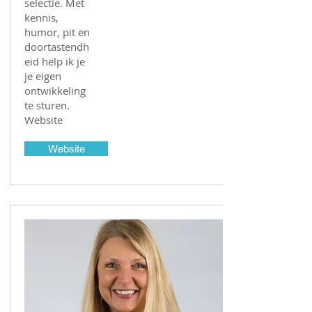
selectie. Met
kennis,
humor, pit en
doortastendh
eid help ik je
je eigen
ontwikkeling
te sturen.
Website
Website