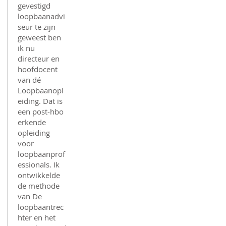
gevestigd
loopbaanadvi
seur te zijn
geweest ben
ik nu
directeur en
hoofdocent
van dé
Loopbaanopl
eiding. Dat is
een post-hbo
erkende
opleiding
voor
loopbaanprof
essionals. Ik
ontwikkelde
de methode
van De
loopbaantrec
hter en het